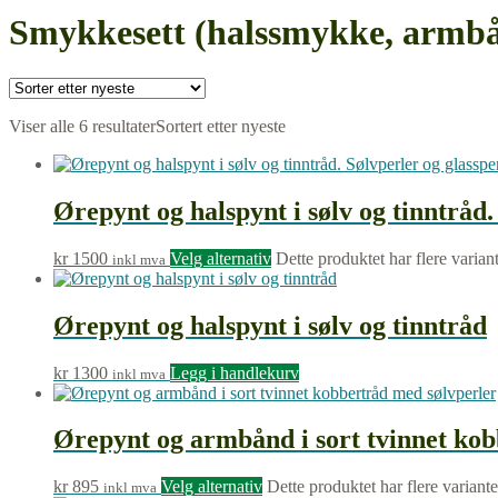
Smykkesett (halssmykke, armbå
Viser alle 6 resultater
Sortert etter nyeste
Ørepynt og halspynt i sølv og tinntråd.
kr
1500
Velg alternativ
Dette produktet har flere varian
inkl mva
Ørepynt og halspynt i sølv og tinntråd
kr
1300
Legg i handlekurv
inkl mva
Ørepynt og armbånd i sort tvinnet kob
kr
895
Velg alternativ
Dette produktet har flere variant
inkl mva