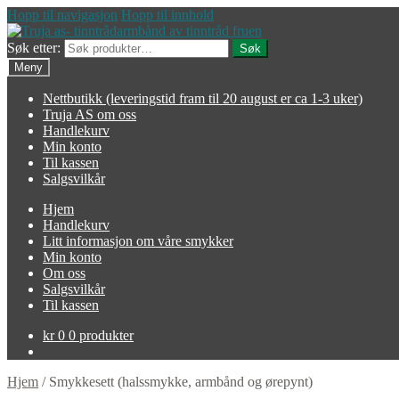
Hopp til navigasjon
Hopp til innhold
Søk etter:
Søk
Meny
Nettbutikk (leveringstid fram til 20 august er ca 1-3 uker)
Truja AS om oss
Handlekurv
Min konto
Til kassen
Salgsvilkår
Hjem
Handlekurv
Litt informasjon om våre smykker
Min konto
Om oss
Salgsvilkår
Til kassen
kr
0
0 produkter
Hjem
/
Smykkesett (halssmykke, armbånd og ørepynt)