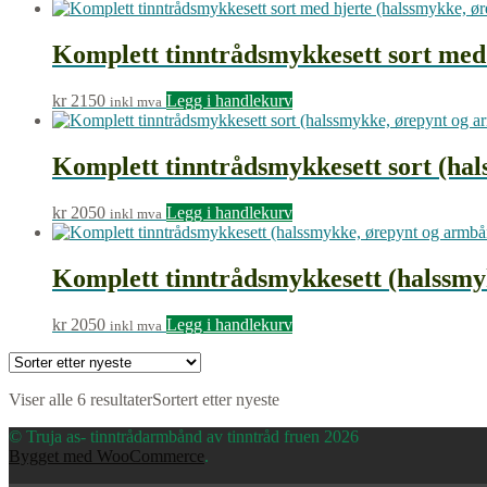
Komplett tinntrådsmykkesett sort med
kr
2150
Legg i handlekurv
inkl mva
Komplett tinntrådsmykkesett sort (ha
kr
2050
Legg i handlekurv
inkl mva
Komplett tinntrådsmykkesett (halssmy
kr
2050
Legg i handlekurv
inkl mva
Viser alle 6 resultater
Sortert etter nyeste
© Truja as- tinntrådarmbånd av tinntråd fruen 2026
Bygget med WooCommerce
.