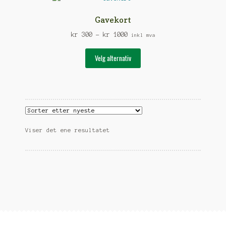
Gavekort
Prisområde:
kr
300
–
kr
1000
inkl mva
kr 300
Dette
til
Velg alternativ
produktet
kr 1000
har
flere
varianter.
Alternativene
kan
Viser det ene resultatet
velges
på
produktsiden