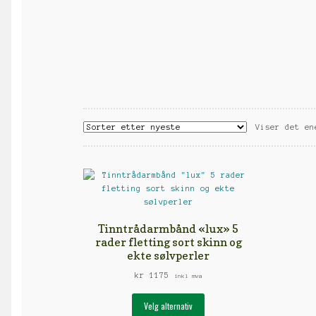
Viser det en
Tinntrådarmbånd «lux» 5
rader fletting sort skinn og
ekte sølvperler
kr
1175
inkl mva
Dette
Velg alternativ
produktet