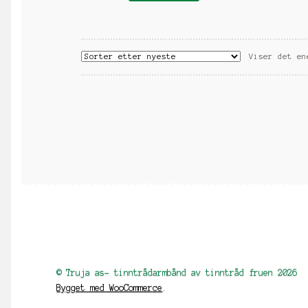
har
flere
varianter.
Alternativene
Viser det en
kan
velges
på
produktsiden
© Truja as- tinntrådarmbånd av tinntråd fruen 2026
Bygget med WooCommerce
.