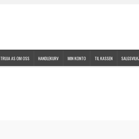
TRUJA AS OM OSS
HANDLEKURV
MIN KONTO
TIL KASSEN
SALGSVILK
gsvilkår
Til kassen