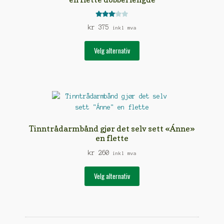
Vurdert
kr
375
inkl mva
3.00
av
5
Dette
Velg alternativ
produktet
har
flere
varianter.
Alternativene
kan
velges
Tinntrådarmbånd gjør det selv sett «Ánne»
på
en flette
produktsiden
kr
260
inkl mva
Dette
Velg alternativ
produktet
har
flere
varianter.