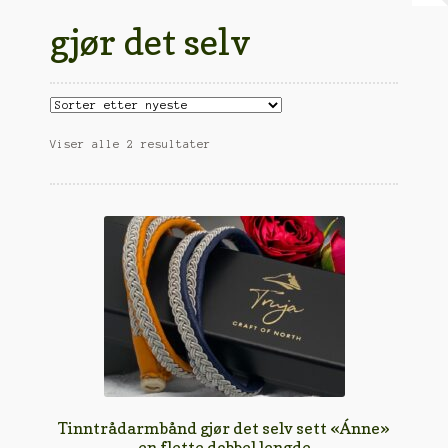
Min konto
gjør det selv
Om oss
Salgsvilkår
Til kassen
Sortert
Viser alle 2 resultater
etter
nyeste
Tinntrådarmbånd gjør det selv sett «Ánne»
en flette dobbel lengde