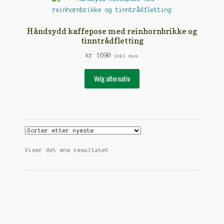
Håndsydd kaffepose med reinhornbrikke og
tinntrådfletting
kr
1690
inkl mva
Dette
Velg alternativ
produktet
har
flere
varianter.
Alternativene
kan
Viser det ene resultatet
velges
på
produktsiden