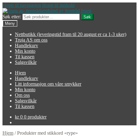
Hopp til navigasjon
Hopp til innhold
Søk etter:
Søk
Meny
Nettbutikk (leveringstid fram til 20 august er ca 1-3 uker)
Truja AS om oss
Handlekurv
Min konto
Til kassen
Salgsvilkår
Hjem
Handlekurv
Litt informasjon om våre smykker
Min konto
Om oss
Salgsvilkår
Til kassen
kr
0
0 produkter
Hjem
/
Produkter med stikkord «rype»