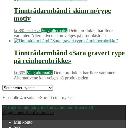
Tinntrådarmbånd i skinn m/rype
motiv
kr
895
Velg alternativ
Dette produktet har flere
inkl mva
varianter. Alternativene kan velges på produktsiden
Tinntrådarmbånd «Sara gravert rype
på reinhornbrikke»
kr
895
Velg alternativ
Dette produktet har flere varianter.
Alternativene kan velges på produktsiden
Viser alle 4 resultater
Sortert etter nyeste
© Truja as- tinntrådarmbånd av tinntråd fruen 2026
Bygget med WooCommerce
.
Min konto
Søk