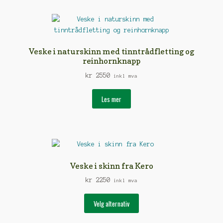
flere
varianter.
Alternativene
kan
velges
Veske i naturskinn med tinntrådfletting og
på
reinhornknapp
produktsiden
kr
2550
inkl mva
Les mer
Veske i skinn fra Kero
kr
2250
inkl mva
Dette
Velg alternativ
produktet
har