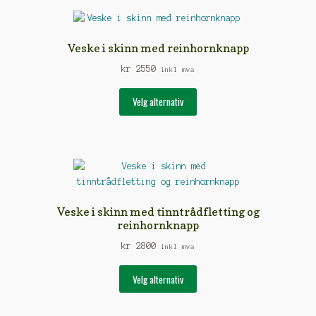
Veske i skinn med reinhornknapp
kr
2550
inkl mva
Dette
Velg alternativ
produktet
har
flere
varianter.
Alternativene
kan
velges
Veske i skinn med tinntrådfletting og
på
reinhornknapp
produktsiden
kr
2800
inkl mva
Dette
Velg alternativ
produktet
har