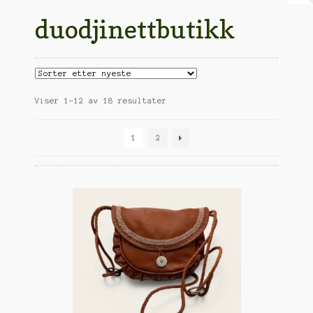
Min konto
duodjinettbutikk
Om oss
Salgsvilkår
Til kassen
Sortert
Viser 1–12 av 18 resultater
etter
nyeste
1
2