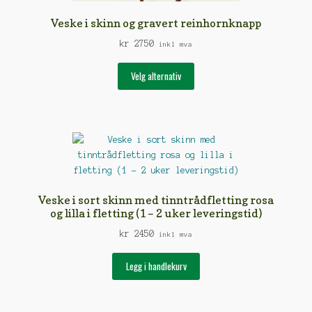
Veske i skinn og gravert reinhornknapp
kr
2750
inkl mva
Dette
Velg alternativ
produktet
har
flere
varianter.
Alternativene
kan
velges
på
Veske i sort skinn med tinntrådfletting rosa
produktsiden
og lilla i fletting (1 – 2 uker leveringstid)
kr
2450
inkl mva
Legg i handlekurv