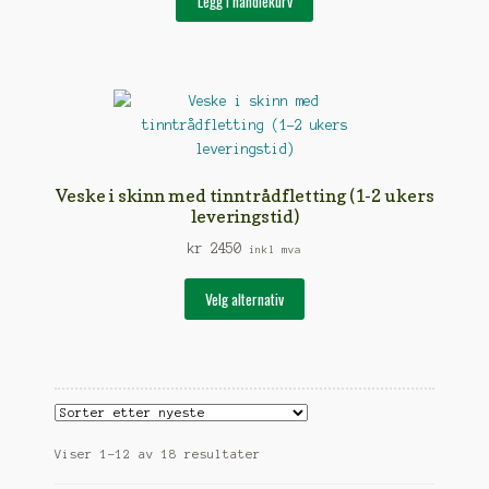
Legg i handlekurv
Veske i skinn med tinntrådfletting (1-2 ukers
leveringstid)
kr
2450
inkl mva
Dette
Velg alternativ
produktet
har
flere
varianter.
Alternativene
kan
Sortert
Viser 1–12 av 18 resultater
velges
etter
på