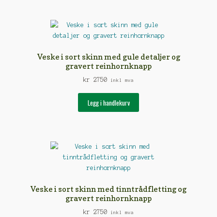
flere
varianter.
Alternativene
kan
velges
Veske i sort skinn med gule detaljer og
på
gravert reinhornknapp
produktsiden
kr
2750
inkl mva
Legg i handlekurv
Veske i sort skinn med tinntrådfletting og
gravert reinhornknapp
kr
2750
inkl mva