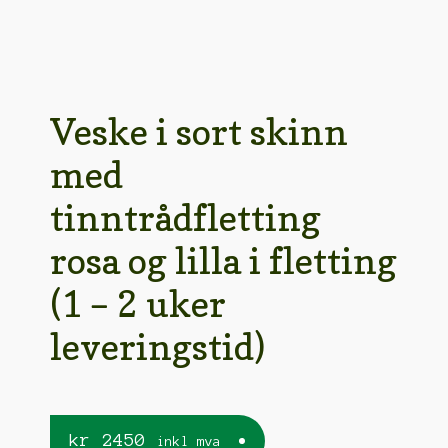
Veske i sort skinn
med
tinntrådfletting
rosa og lilla i fletting
(1 – 2 uker
leveringstid)
kr
2450
inkl mva