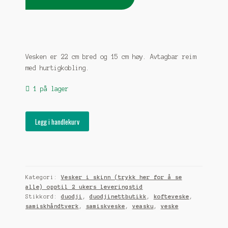
Vesken er 22 cm bred og 15 cm høy. Avtagbar reim
med hurtigkobling.
1 på lager
Veske
Legg i handlekurv
i
sort
skinn
med
tinntrådfletting
Kategori:
Vesker i skinn (trykk her for å se
rosa
alle) opptil 2 ukers leveringstid
og
Stikkord:
duodji
,
duodjinettbutikk
,
kofteveske
,
lilla
samiskhåndtverk
,
samiskveske
,
veasku
,
veske
i