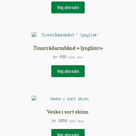
Dette
Velg alternativ
produktet
har
flere
varianter.
Alternativene
kan
Tinntrådarmbånd » lysglimt»
velges
kr
699
på
inkl mva
produktsiden
Dette
Velg alternativ
produktet
har
flere
varianter.
Alternativene
kan
Veske i sort skinn.
velges
kr
2450
på
inkl mva
produktsiden
Dette
Velg alternativ