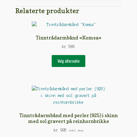
Relaterte produkter
Tinntrådarmbånd «Komsa»
kr
585
Dette
Velg alternativ
produktet
har
flere
varianter.
Alternativene
kan
velges
på
Tinntrådarmbånd med perler (925) i skinn
produktsiden
med sol gravert på reinhornbrikke
kr
995
inkl mva