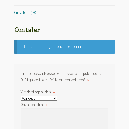
fletting
(1
Omtaler (0)
-
2
uker
Omtaler
leveringstid)
antall
Det er ingen omtaler ennå.
Din e-postadresse vil ikke bli publisert.
Obligatoriske felt er merket med
*
Vurderingen din
*
Omtalen din
*