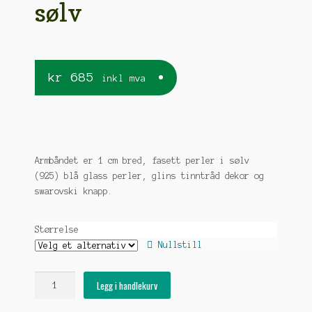
sølv
kr
685
inkl mva
Armbåndet er 1 cm bred, fasett perler i sølv
(925) blå glass perler, glins tinntråd dekor og
swarovski knapp.
Størrelse
Nullstill
Aurora
Legg i handlekurv
tinntrådarmbånd
med