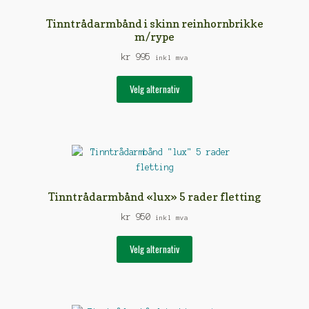
Tinntrådarmbånd i skinn reinhornbrikke
m/rype
kr
995
inkl mva
Dette
Velg alternativ
produktet
har
flere
varianter.
Alternativene
kan
velges
Tinntrådarmbånd «lux» 5 rader fletting
på
kr
950
produktsiden
inkl mva
Dette
Velg alternativ
produktet
har
flere
varianter.