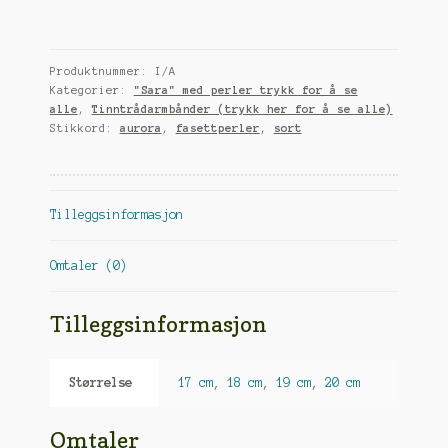
fasettperler
i
sølv
Produktnummer:
I/A
antall
Kategorier:
"Sara" med perler trykk for å se
alle
,
Tinntrådarmbånder (trykk her for å se alle)
Stikkord:
aurora
,
fasettperler
,
sort
Tilleggsinformasjon
Omtaler (0)
Tilleggsinformasjon
Størrelse
17 cm
,
18 cm
,
19 cm
,
20 cm
Omtaler