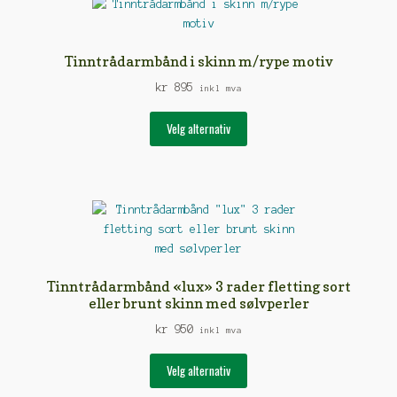
Alternativene
kan
velges
Tinntrådarmbånd i skinn m/rype motiv
på
kr
895
produktsiden
inkl mva
Dette
Velg alternativ
produktet
har
flere
varianter.
Alternativene
kan
velges
på
Tinntrådarmbånd «lux» 3 rader fletting sort
produktsiden
eller brunt skinn med sølvperler
kr
950
inkl mva
Dette
Velg alternativ
produktet