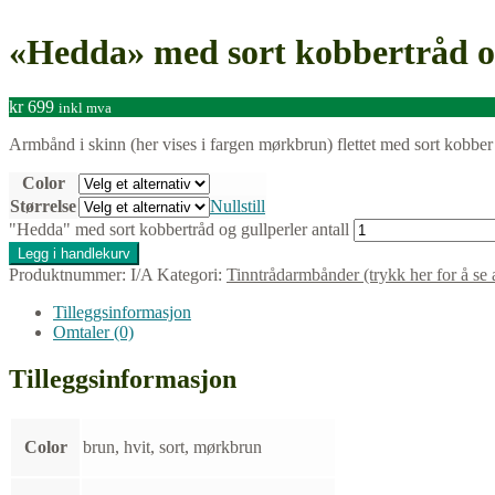
«Hedda» med sort kobbertråd og
kr
699
inkl mva
Armbånd i skinn (her vises i fargen mørkbrun) flettet med sort kobber 
Color
Størrelse
Nullstill
"Hedda" med sort kobbertråd og gullperler antall
Legg i handlekurv
Produktnummer:
I/A
Kategori:
Tinntrådarmbånder (trykk her for å se a
Tilleggsinformasjon
Omtaler (0)
Tilleggsinformasjon
Color
brun, hvit, sort, mørkbrun