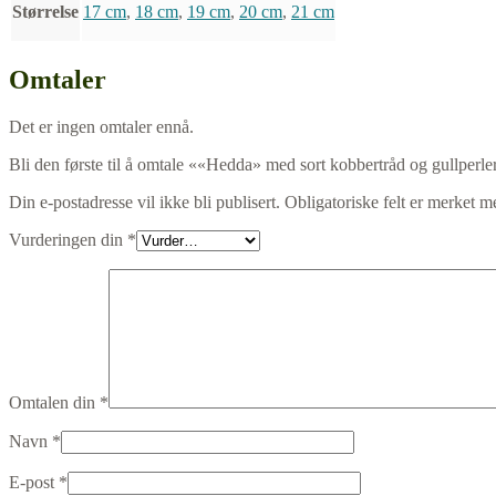
Størrelse
17 cm
,
18 cm
,
19 cm
,
20 cm
,
21 cm
Omtaler
Det er ingen omtaler ennå.
Bli den første til å omtale ««Hedda» med sort kobbertråd og gullperle
Din e-postadresse vil ikke bli publisert.
Obligatoriske felt er merket 
Vurderingen din
*
Omtalen din
*
Navn
*
E-post
*