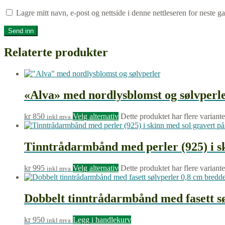
Lagre mitt navn, e-post og nettside i denne nettleseren for neste 
Relaterte produkter
«Alva» med nordlysblomst og sølvperl
kr
850
Velg alternativ
Dette produktet har flere variant
inkl mva
Tinntrådarmbånd med perler (925) i s
kr
995
Velg alternativ
Dette produktet har flere variant
inkl mva
Dobbelt tinntrådarmbånd med fasett s
kr
950
Legg i handlekurv
inkl mva