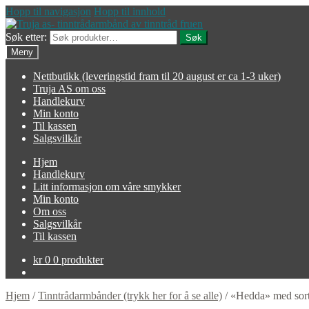
Hopp til navigasjon
Hopp til innhold
Søk etter:
Søk
Meny
Nettbutikk (leveringstid fram til 20 august er ca 1-3 uker)
Truja AS om oss
Handlekurv
Min konto
Til kassen
Salgsvilkår
Hjem
Handlekurv
Litt informasjon om våre smykker
Min konto
Om oss
Salgsvilkår
Til kassen
kr
0
0 produkter
Hjem
/
Tinntrådarmbånder (trykk her for å se alle)
/
«Hedda» med sort 