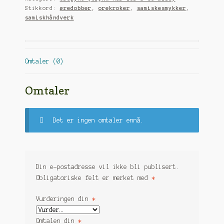
og
Stikkord:
øredobber
,
orekroker
,
samiskesmykker
,
sølv
samiskhåndverk
antall
Omtaler (0)
Omtaler
Det er ingen omtaler ennå.
Din e-postadresse vil ikke bli publisert.
Obligatoriske felt er merket med
*
Vurderingen din
*
Omtalen din
*