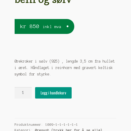
kr
850
inkl mva
Ørekroker i sølv (925) , lengde 3,5 cm fra hullet
i øret. Håndlaget i reinhorn med gravert keltisk
symbol for styrke.
Ørepynt
Legg i handlekurv
"styrke"
i
sølv,
håndlaget
i
Produktnummer:
1009-1-1-1-1-1-1
bein
Kategori:
Ørepynt (trykk her for å se alle)