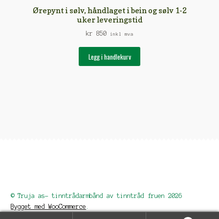
Ørepynt i sølv, håndlaget i bein og sølv 1-2
uker leveringstid
kr
850
inkl mva
Legg i handlekurv
© Truja as- tinntrådarmbånd av tinntråd fruen 2026
Bygget med WooCommerce
.