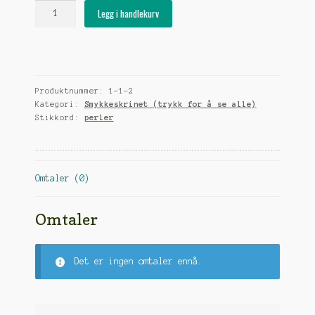
Perlearmbånd
Legg i handlekurv
med
ekte
sølvperler
og
regnbuegrønne
Produktnummer:
1-1-2
perler
Kategori:
Smykkeskrinet (trykk for å se alle)
antall
Stikkord:
perler
Omtaler (0)
Omtaler
Det er ingen omtaler ennå.