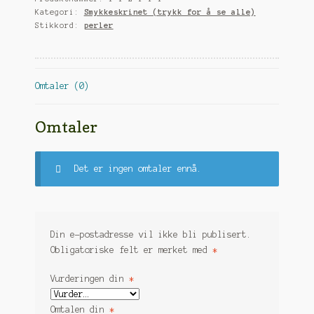
Kategori:
Smykkeskrinet (trykk for å se alle)
Stikkord:
perler
Omtaler (0)
Omtaler
Det er ingen omtaler ennå.
Din e-postadresse vil ikke bli publisert.
Obligatoriske felt er merket med
*
Vurderingen din
*
Omtalen din
*