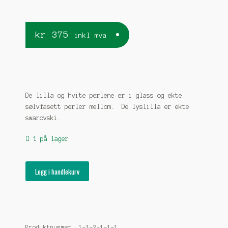
kr
375
inkl mva
De lilla og hvite perlene er i glass og ekte
sølvfasett perler mellom. De lyslilla er ekte
swarovski.
1 på lager
Perlearmbånd
Legg i handlekurv
med
lilla
swarovski
perler
antall
Produktnummer:
1-1-2-1-1-1