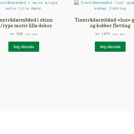
nntrådarmbånd i skinn
Tinntrådarmbånd «lux» 
/rype motiv lilla dekor
og kobber fletting
kr
895
kr
1075
inkl mva
inkl mva
Dette
Dett
Velg alternativ
Velg alternativ
produktet
prod
har
har
flere
fler
varianter.
vari
Alternativene
Alte
kan
kan
velges
velg
på
på
produktsiden
prod