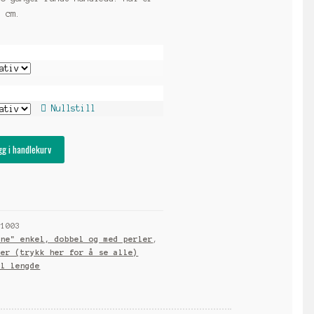
1 cm.
Nullstill
gg i handlekurv
:
1003
nne" enkel, dobbel og med perler
,
der (trykk her for å se alle)
el lengde