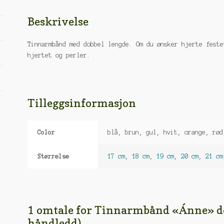
Beskrivelse
Tinnarmbånd med dobbel lengde. Om du ønsker hjerte feste
hjertet og perler.
Tilleggsinformasjon
Color
blå, brun, gul, hvit, orange, rød
Størrelse
17 cm
,
18 cm
,
19 cm
,
20 cm
,
21 cm
1 omtale for
Tinnarmbånd «Ánne» dob
håndledd)