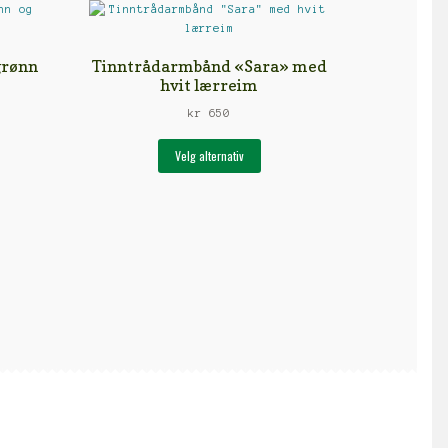
grønn
Tinntrådarmbånd «Sara» med
hvit lærreim
kr
650
e
Dette
Velg alternativ
uktet
produktet
har
e
flere
anter.
varianter.
rnativene
Alternativene
kan
es
velges
på
uktsiden
produktsiden