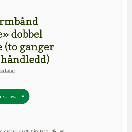
armbånd
» dobbel
 (to ganger
 håndledd)
omtale)
inkl mva
to ganger rundt håndledd. Mål er