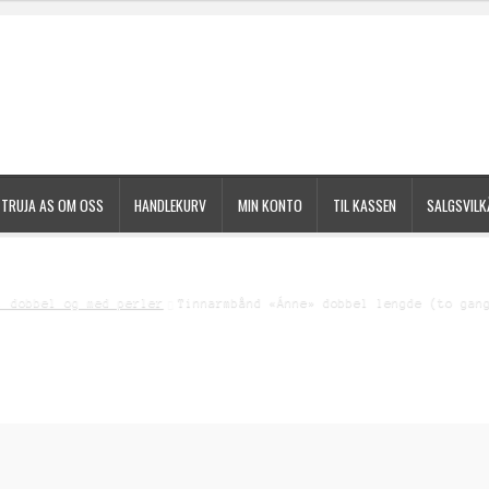
TRUJA AS OM OSS
HANDLEKURV
MIN KONTO
TIL KASSEN
SALGSVILK
gsvilkår
Til kassen
, dobbel og med perler
Tinnarmbånd «Ánne» dobbel lengde (to gan