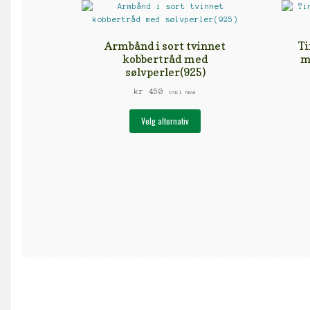
Armbånd i sort tvinnet
Ti
kobbertråd med
m
sølvperler(925)
kr
450
inkl mva
Dette
Velg alternativ
produktet
har
flere
varianter.
Alternativene
kan
velges
på
produktsiden