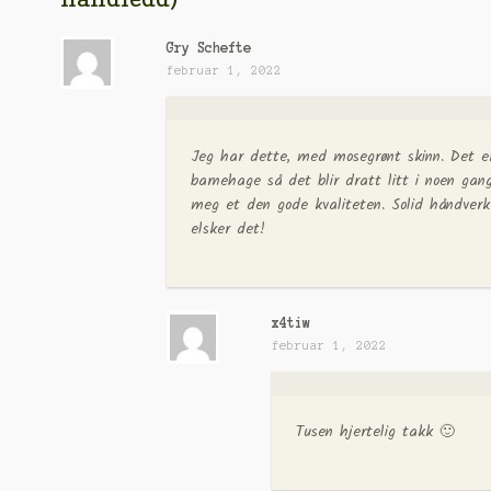
Gry Schefte
februar 1, 2022
Jeg har dette, med mosegrønt skinn. Det er
barnehage så det blir dratt litt i noen gan
meg et den gode kvaliteten. Solid håndverk.
elsker det!
x4tiw
februar 1, 2022
Tusen hjertelig takk 🙂