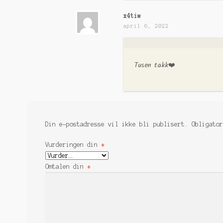
x4tiw
april 6, 2022
Tusen takk❤️
Din e-postadresse vil ikke bli publisert.
Obligato
Vurderingen din
*
Omtalen din
*