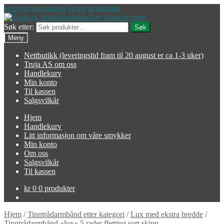
Hopp til navigasjon
Hopp til innhold
Søk etter:
Søk
Meny
Nettbutikk (leveringstid fram til 20 august er ca 1-3 uker)
Truja AS om oss
Handlekurv
Min konto
Til kassen
Salgsvilkår
Hjem
Handlekurv
Litt informasjon om våre smykker
Min konto
Om oss
Salgsvilkår
Til kassen
kr
0
0 produkter
Hjem
/
Tinntrådarmbånd etter kategori
/
Lux med ekstra bredde
/
Tinntrådarmbånd «lux» 5 rader fletting sort skinn