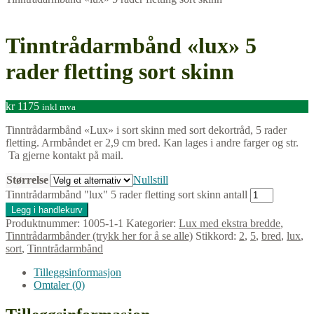
Tinntrådarmbånd «lux» 5
rader fletting sort skinn
kr
1175
inkl mva
Tinntrådarmbånd «Lux» i sort skinn med sort dekortråd, 5 rader
fletting. Armbåndet er 2,9 cm bred. Kan lages i andre farger og str.
Ta gjerne kontakt på mail.
Størrelse
Nullstill
Tinntrådarmbånd "lux" 5 rader fletting sort skinn antall
Legg i handlekurv
Produktnummer:
1005-1-1
Kategorier:
Lux med ekstra bredde
,
Tinntrådarmbånder (trykk her for å se alle)
Stikkord:
2
,
5
,
bred
,
lux
,
sort
,
Tinntrådarmbånd
Tilleggsinformasjon
Omtaler (0)