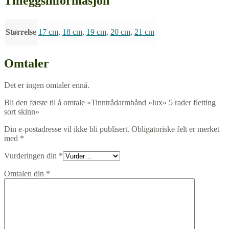
Tilleggsinformasjon
Størrelse
17 cm
,
18 cm
,
19 cm
,
20 cm
,
21 cm
Omtaler
Det er ingen omtaler ennå.
Bli den første til å omtale «Tinntrådarmbånd «lux» 5 rader fletting
sort skinn»
Din e-postadresse vil ikke bli publisert.
Obligatoriske felt er merket
med
*
Vurderingen din
*
Omtalen din
*