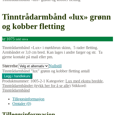
Tinntrådarmbånd «lux» grønn
og kobber fletting
kr
1075
inkl mva
Tinntrådarmbånd «Lux» i mørkbrun skinn, 5 rader fletting.
Armbåndet er 3,0 cm bred. Kan lages i andre farger og str. Ta
gjerne kontakt på mail eller pm.
Størrelse
Nullstill
Tinntrådarmbånd "lux" grønn og kobber fletting antall
Legg i handlekurv
Produktnummer:
1005-2-1
Kategorier:
Lux med ekstra bredde
,
Tinntrådarmbånder (trykk her for å se alle)
Stikkord:
Tinntrådarmbånd
Tilleggsinformasjon
Omtaler (0)
Tilleggsinformasjon