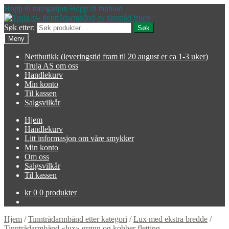
Hopp til navigasjon
Hopp til innhold
Søk etter:
Søk
Meny
Nettbutikk (leveringstid fram til 20 august er ca 1-3 uker)
Truja AS om oss
Handlekurv
Min konto
Til kassen
Salgsvilkår
Hjem
Handlekurv
Litt informasjon om våre smykker
Min konto
Om oss
Salgsvilkår
Til kassen
kr
0
0 produkter
Hjem
/
Tinntrådarmbånd etter kategori
/
Lux med ekstra bredde
/
Tinntrådarmbånd «lux» grønn og kobber fletting