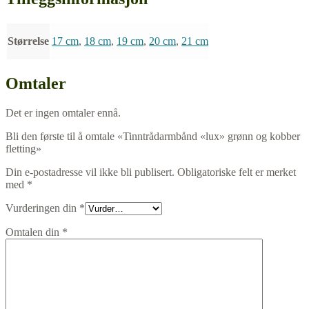
Størrelse
17 cm
,
18 cm
,
19 cm
,
20 cm
,
21 cm
Omtaler
Det er ingen omtaler ennå.
Bli den første til å omtale «Tinntrådarmbånd «lux» grønn og kobber
fletting»
Din e-postadresse vil ikke bli publisert.
Obligatoriske felt er merket
med
*
Vurderingen din
*
Omtalen din
*