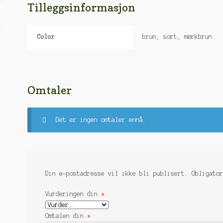
Tilleggsinformasjon
Color
brun, sort, mørkbrun
Omtaler
Det er ingen omtaler ennå.
Din e-postadresse vil ikke bli publisert.
Obligato
Vurderingen din
*
Omtalen din
*