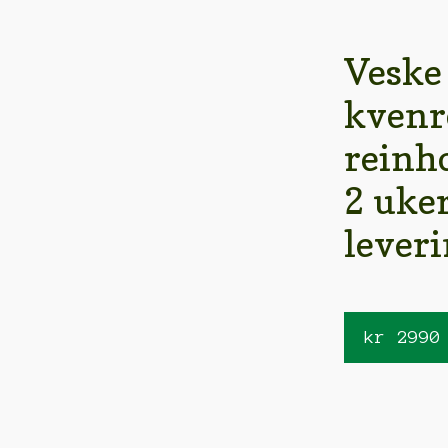
Veske
kvenr
reinh
2 uke
leveri
kr
2990