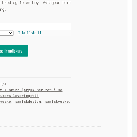
m bred og 15 cm høy. Avtagbar reim
ing.
Nullstill
gg i handlekurv
:
I/A
er i skinn (trykk her for å se
 ukers leveringstid
eveske
,
samiskdesign
,
samiskveske
,