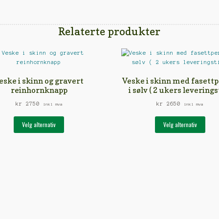
Relaterte produkter
eske i skinn og gravert
Veske i skinn med fasettp
reinhornknapp
i sølv ( 2 ukers leverings
kr
2750
kr
2650
inkl mva
inkl mva
Dette
Dett
Velg alternativ
Velg alternativ
produktet
prod
har
har
flere
fler
varianter.
vari
Alternativene
Alte
kan
kan
velges
velg
på
på
produktsiden
prod