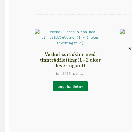
V
Veske i sort skinn med
tinntrådfletting (1 – 2 uker
leveringstid)
kr
2450
inkl mva
Legg i handlekurv