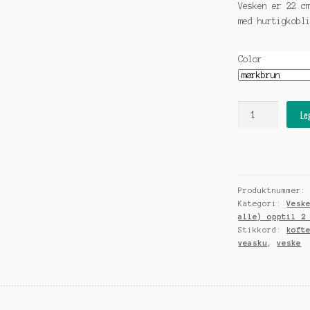
Vesken er 22 c
med hurtigkobl
Color
Veske
Le
i
skinn
med
kvenrose
brikke
Produktnummer
og
Kategori:
Vesk
reinhornknapp
alle) opptil 2
(
Stikkord:
koft
veasku
,
veske
ca
2
ukers
leveringstid)
antall