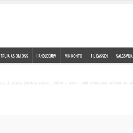
TRUJA AS OM OSS
HANDLEKURV
MIN KONTO
TIL KASSEN
SALGSVILK
gsvilkår
Til kassen
til 2 ukers leveringstid
Veske i skinn med kvenrose brikke og r