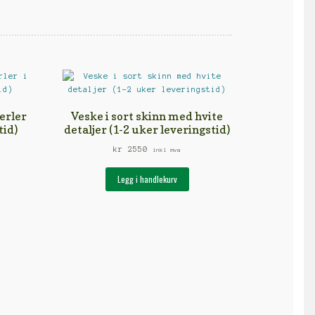
erler
Veske i sort skinn med hvite
tid)
detaljer (1-2 uker leveringstid)
kr
2550
inkl mva
e
Legg i handlekurv
uktet
e
anter.
rnativene
es
uktsiden