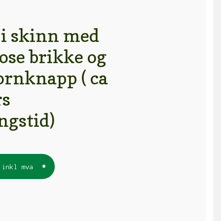
 i skinn med
ose brikke og
ornknapp ( ca
rs
ngstid)
inkl mva