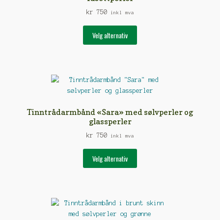
produktsiden
kr
750
inkl mva
Dette
Velg alternativ
produktet
har
flere
varianter.
Alternativene
kan
velges
Tinntrådarmbånd «Sara» med sølvperler og
på
glassperler
produktsiden
kr
750
inkl mva
Dette
Velg alternativ
produktet
har
flere
varianter.
Alternativene
kan