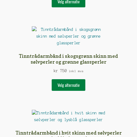
Velg alternativ
produktet
har
flere
varianter.
Alternativene
kan
velges
på
Tinntrådarmbånd i skogsgrønn skinn med
produktsiden
sølvperler og grønne glassperler
kr
750
inkl mva
Dette
Velg alternativ
produktet
har
flere
varianter.
Alternativene
kan
velges
Tinntrådarmbånd i hvit skinn med sølvperler
på