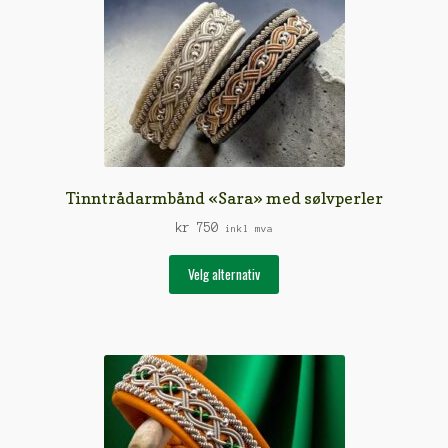
Tinntrådarmbånd «Sara» med sølvperler
kr
750
inkl mva
Dette
Velg alternativ
produktet
har
flere
varianter.
Alternativene
kan
velges
på