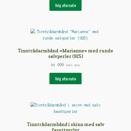
Dette
Velg alternativ
produktet
har
flere
varianter.
Alternativene
kan
velges
Tinntrådarmbånd «Marianne» med runde
på
sølvperler (925)
produktsiden
kr
699
inkl mva
Dette
Velg alternativ
produktet
har
flere
varianter.
Alternativene
kan
velges
Tinntrådarmbånd i skinn med sølv
på
fasettperler