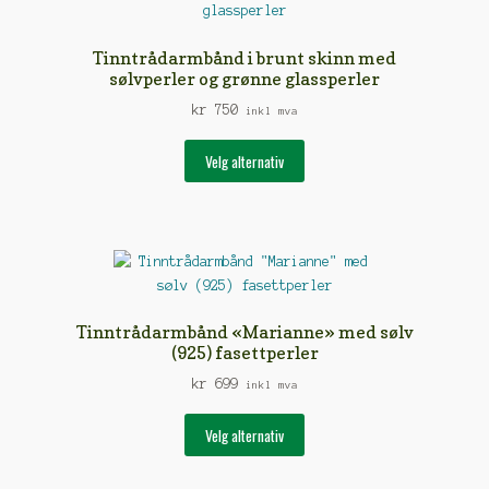
velges
på
Tinntrådarmbånd i brunt skinn med
produktsiden
sølvperler og grønne glassperler
kr
750
inkl mva
Dette
Velg alternativ
produktet
har
flere
varianter.
Alternativene
kan
velges
Tinntrådarmbånd «Marianne» med sølv
på
(925) fasettperler
produktsiden
kr
699
inkl mva
Dette
Velg alternativ
produktet
har