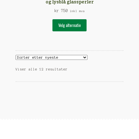
og lysblå glassperler
produktsiden
kr
750
inkl mva
Dette
Velg alternativ
produktet
har
flere
varianter.
Alternativene
kan
Sortert
Viser alle 12 resultater
velges
etter
på
nyeste
produktsiden