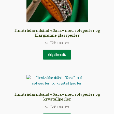
produktsiden
Tinntrådarmbånd «Sara» med sølvperler og
klargrønne glassperler
kr
750
inkl mva
Dette
Velg alternativ
produktet
har
flere
varianter.
Alternativene
kan
velges
Tinntrådarmbånd «Sara» med sølvperler og
på
krystallperler
produktsiden
kr
750
inkl mva