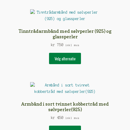
flere
varianter.
Alternativene
kan
velges
Tinntrådarmbånd med sølvperler (925) og
på
glassperler
produktsiden
kr
750
inkl mva
Dette
Velg alternativ
produktet
har
flere
varianter.
Alternativene
kan
velges
Armbånd i sort tvinnet kobbertråd med
på
sølvperler(925)
produktsiden
kr
450
inkl mva
Dette