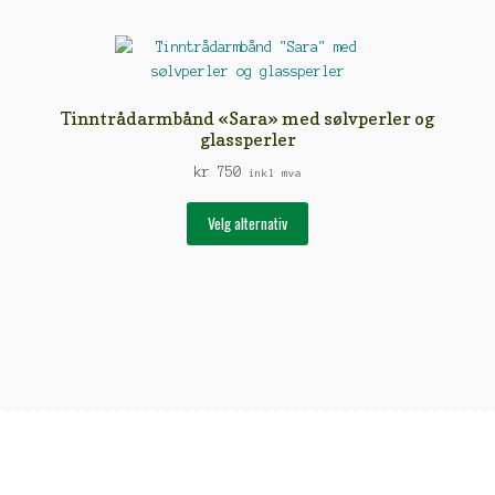
flere
varianter.
Alternativene
kan
velges
Tinntrådarmbånd «Sara» med sølvperler og
på
glassperler
produktsiden
kr
750
inkl mva
Dette
Velg alternativ
produktet
har
flere
varianter.
Alternativene
kan
velges
på
produktsiden