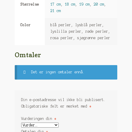
Størrelse
17 cm
,
18 cm
,
19 cm
,
20 cm
,
21 cm
Color
blå perler, lysblå perler,
lyslilla perler, røde perler,
rosa perler, sjøgrønne perler
Omtaler
Det er ingen omtaler ennå.
Din e-postadresse vil ikke bli publisert.
Obligatoriske felt er merket med
*
Vurderingen din
*
Omtalen din
*