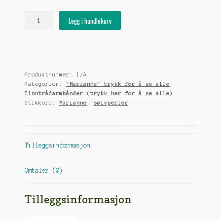
Tinntrådarmbånd
Legg i handlekurv
"Marianne"
med
sølv
(925)
fasettperler
Produktnummer:
I/A
antall
Kategorier:
"Marianne" trykk for å se alle
,
Tinntrådarmbånder (trykk her for å se alle)
Stikkord:
Marianne
,
sølvperler
Tilleggsinformasjon
Omtaler (0)
Tilleggsinformasjon