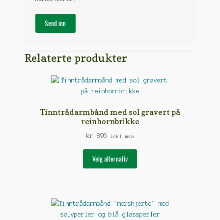
Relaterte produkter
Tinntrådarmbånd med sol gravert på
reinhornbrikke
kr
895
inkl mva
Dette
Velg alternativ
produktet
har
flere
varianter.
Alternativene
kan