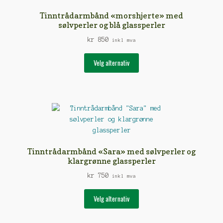
velges
Tinntrådarmbånd «morshjerte» med
på
sølvperler og blå glassperler
produktsiden
kr
850
inkl mva
Dette
Velg alternativ
produktet
har
flere
varianter.
Alternativene
kan
velges
på
Tinntrådarmbånd «Sara» med sølvperler og
produktsiden
klargrønne glassperler
kr
750
inkl mva
Dette
Velg alternativ
produktet
har