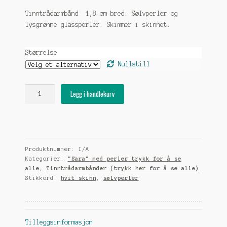
Tinntrådarmbånd 1,8 cm bred. Sølvperler og
lysgrønne glassperler. Skimmer i skinnet.
Størrelse
Nullstill
Tinntrådarmbånd
Legg i handlekurv
i
skogsgrønn
skinn
med
sølvperler
Produktnummer:
I/A
og
Kategorier:
"Sara" med perler trykk for å se
grønne
alle
,
Tinntrådarmbånder (trykk her for å se alle)
glassperler
Stikkord:
hvit skinn
,
sølvperler
antall
Tilleggsinformasjon