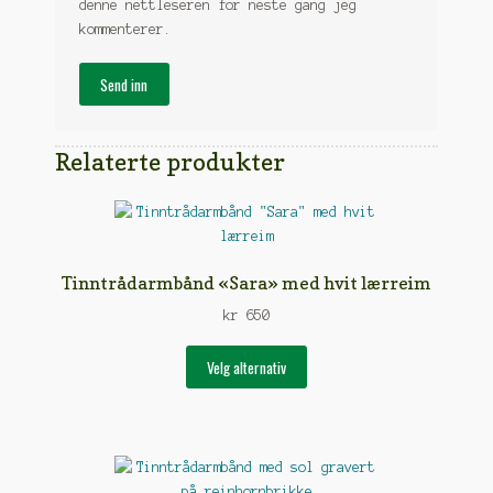
denne nettleseren for neste gang jeg
kommenterer.
Relaterte produkter
Tinntrådarmbånd «Sara» med hvit lærreim
kr
650
Dette
Velg alternativ
produktet
har
flere
varianter.
Alternativene