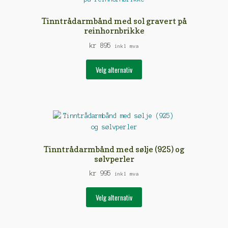
kan
velges
Tinntrådarmbånd med sol gravert på
på
reinhornbrikke
produktsiden
kr
895
inkl mva
Dette
Velg alternativ
produktet
har
flere
varianter.
Alternativene
kan
velges
Tinntrådarmbånd med sølje (925) og
på
sølvperler
produktsiden
kr
995
inkl mva
Dette
Velg alternativ
produktet
har
flere