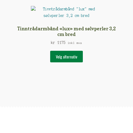
varianter.
Alternativene
kan
velges
Tinntrådarmbånd «lux» med sølvperler 3,2
på
cm bred
produktsiden
kr
1175
inkl mva
Dette
Velg alternativ
produktet
har
flere
varianter.
Alternativene
kan
velges
på
produktsiden