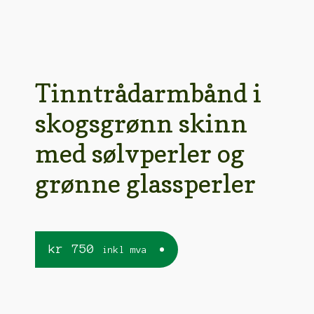
Tinntrådarmbånd i
skogsgrønn skinn
med sølvperler og
grønne glassperler
kr
750
inkl mva