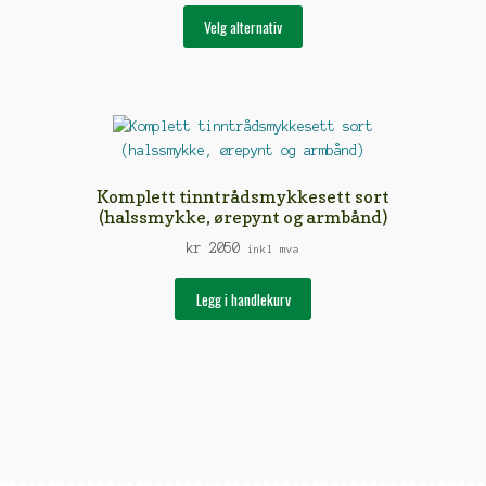
Dette
Velg alternativ
produktet
har
flere
varianter.
Alternativene
kan
velges
Komplett tinntrådsmykkesett sort
på
(halssmykke, ørepynt og armbånd)
produktsiden
kr
2050
inkl mva
Legg i handlekurv