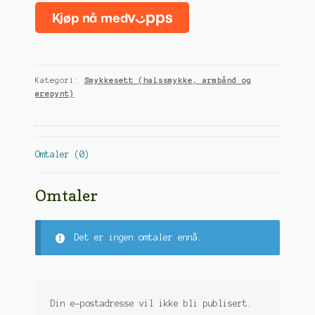
(halssmykke,
ørepynt
og
armbånd)
antall
Kategori:
Smykkesett (halssmykke, armbånd og
ørepynt)
Omtaler (0)
Omtaler
Det er ingen omtaler ennå.
Din e-postadresse vil ikke bli publisert.