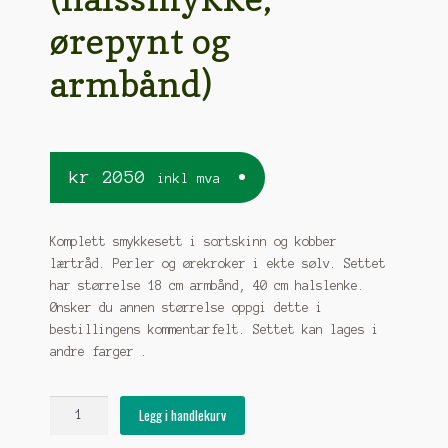
ørepynt og
armbånd)
kr
2050
inkl mva
Komplett smykkesett i sortskinn og kobber
lærtråd. Perler og ørekroker i ekte sølv. Settet
har størrelse 18 cm armbånd, 40 cm halslenke.
Ønsker du annen størrelse oppgi dette i
bestillingens kommentarfelt. Settet kan lages i
andre farger .
Komplett
Legg i handlekurv
tinntrådsmykkesett