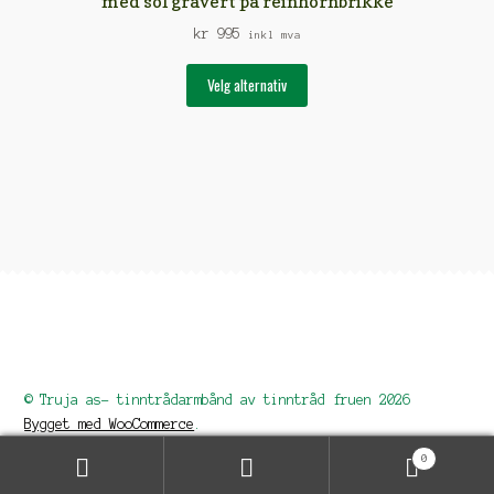
med sol gravert på reinhornbrikke
kr
995
inkl mva
Dette
Velg alternativ
produktet
har
flere
varianter.
Alternativene
kan
velges
på
produktsiden
© Truja as- tinntrådarmbånd av tinntråd fruen 2026
Bygget med WooCommerce
.
0
Søk
Søk