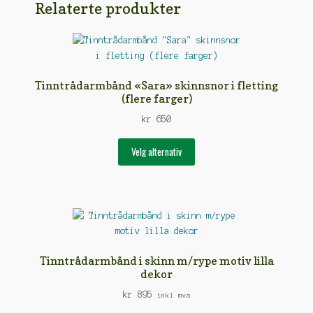
Relaterte produkter
Tinntrådarmbånd «Sara» skinnsnor i fletting
(flere farger)
kr
650
Dette
Velg alternativ
produktet
har
flere
varianter.
Alternativene
kan
velges
Tinntrådarmbånd i skinn m/rype motiv lilla
på
dekor
produktsiden
kr
895
inkl mva