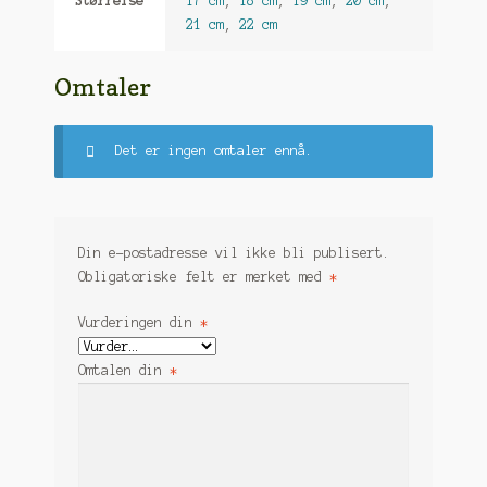
Størrelse
17 cm
,
18 cm
,
19 cm
,
20 cm
,
21 cm
,
22 cm
Omtaler
Det er ingen omtaler ennå.
Din e-postadresse vil ikke bli publisert.
Obligatoriske felt er merket med
*
Vurderingen din
*
Omtalen din
*