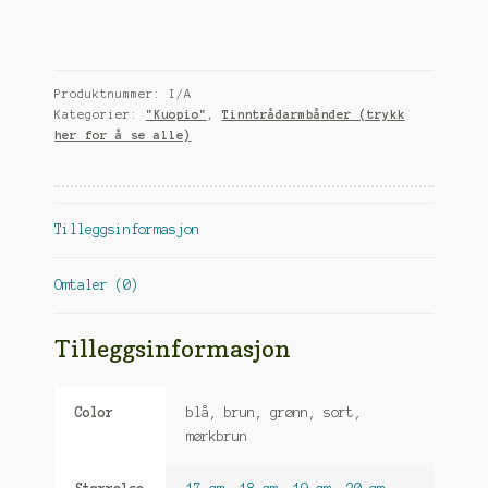
kraftig
flette
i
skinn
Produktnummer:
I/A
antall
Kategorier:
"Kuopio"
,
Tinntrådarmbånder (trykk
her for å se alle)
Tilleggsinformasjon
Omtaler (0)
Tilleggsinformasjon
Color
blå, brun, grønn, sort,
mørkbrun