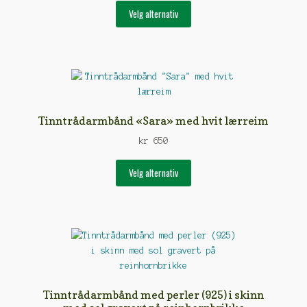
Dette
Velg alternativ
produktet
har
flere
varianter.
Alternativene
kan
velges
Tinntrådarmbånd «Sara» med hvit lærreim
på
kr
650
produktsiden
Dette
Velg alternativ
produktet
har
flere
varianter.
Alternativene
kan
velges
på
Tinntrådarmbånd med perler (925) i skinn
produktsiden