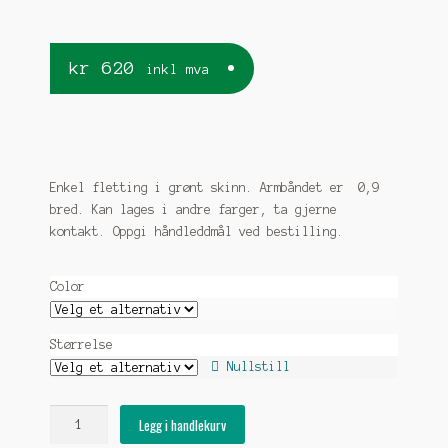
kr
620
inkl mva
Enkel fletting i grønt skinn. Armbåndet er 0,9
bred. Kan lages i andre farger, ta gjerne
kontakt. Oppgi håndleddmål ved bestilling.
Color
Størrelse
Nullstill
Tinntrådarmbånd
Legg i handlekurv
enkel