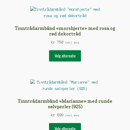
Tinntrådarmbånd «morshjerte» med rosa og
rød dekortråd
kr
750
inkl mva
Dette
Velg alternativ
produktet
har
flere
varianter.
Alternativene
kan
velges
Tinntrådarmbånd «Marianne» med runde
på
sølvperler (925)
produktsiden
kr
699
inkl mva
Dette
Velg alternativ