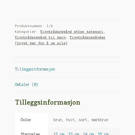
med
swarovski
perler
antall
Produktnummer:
I/A
Kategorier:
Tinntrådarmbånd etter kategori
,
Tinntrådarmbånd til barn
,
Tinntrådarmbånder
(trykk her for å se alle)
Tilleggsinformasjon
Omtaler (0)
Tilleggsinformasjon
Color
brun, hvit, sort, mørkbrun
Størrelse
12 cm
,
13 cm
,
14 cm
,
15 cm