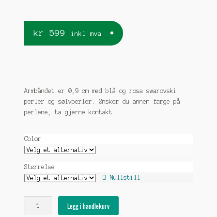
kr
599
inkl mva
Armbåndet er 0,9 cm med blå og rosa swarovski
perler og sølvperler. Ønsker du annen farge på
perlene, ta gjerne kontakt.
Color
Størrelse
Nullstill
Tinntrådarmbånd
Legg i handlekurv
"Máret"