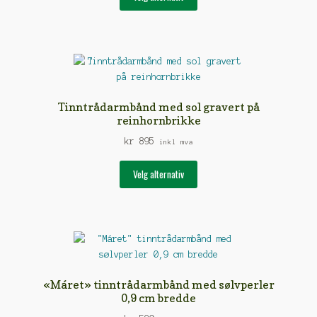
produktet
har
flere
varianter.
Alternativene
kan
velges
Tinntrådarmbånd med sol gravert på
på
reinhornbrikke
produktsiden
kr
895
inkl mva
Dette
Velg alternativ
produktet
har
flere
varianter.
Alternativene
kan
velges
«Máret» tinntrådarmbånd med sølvperler
på
0,9 cm bredde
produktsiden